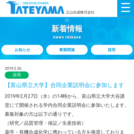
立山化成株式会社
新着情報
news release
お知らせ
事業関連
採用
2019.2.26
採用
【富山県立大学】合同企業説明会に参加します
2019年2月27日（水）の14時から、富山県立大学大谷講
堂にて開催される学内合同企業説明会に参加いたします。
募集対象の方は以下の通りです。
（研究／品質管理・保証／生産技術）
薬学・有機合成化学に携わっている方を推奨しておりま