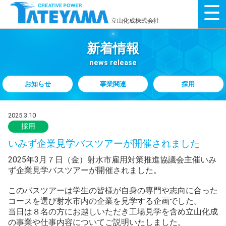
立山化成株式会社
新着情報
news release
お知らせ
事業関連
採用
2025.3.10
採用
いみず企業見学バスツアーが開催されました
2025
年
3
月７日（金）射水市雇用対策推進協議会主催いみ
ず企業見学バスツアーが開催されました。
このバスツアーは学生の皆様が自身の専門や志向に合った
コースを選び射水市内の企業を見学する企画でした。
当日は８名の方にお越しいただき工場見学を含め立山化成
の事業や仕事内容についてご説明いたしました。