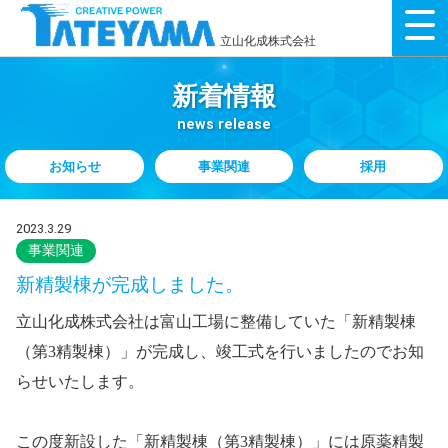
立山化成株式会社
新着情報
news release
お知らせ
事業関連
採用
2023.3.29
事業関連
新精製棟が完成しました。
立山化成株式会社は富山工場に整備していた「新精製棟
（第
3
精製棟）」が完成し、竣工式を行いましたのでお知
らせいたします。
この度新設した「新精製棟（第
3
精製棟）」には原薬精製