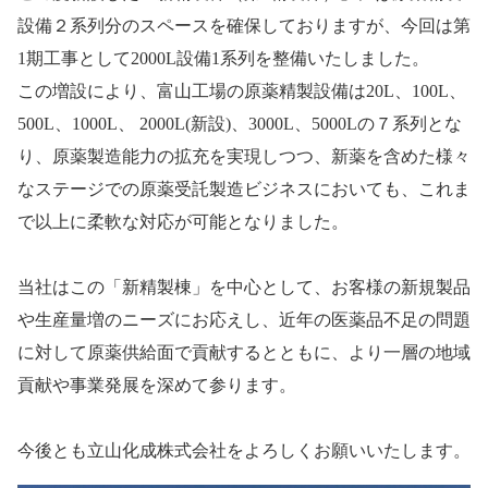
設備２系列分のスペースを確保しておりますが、今回は第
1
期工事として
2000L
設備
1
系列を整備いたしました。
この増設により、富山工場の原薬精製設備は
20L
、
100L
、
500L
、
1000L
、
2000L(
新設
)
、
3000L
、
5000L
の７系列とな
り、
原薬製造能力の拡充を実現しつつ、新薬を含めた様々
なステージでの原薬受託製造ビジネスにおいても、これま
で以上に柔軟な対応が可能となりました。
当社はこの「新精製棟」を中心として、お客様の新規製品
や生産量増のニーズにお応えし、近年の医薬品不足の問題
に対して原薬供給面で貢献するとともに、より一層の地域
貢献や事業発展を深めて参ります。
今後とも立山化成株式会社をよろしくお願いいたします。